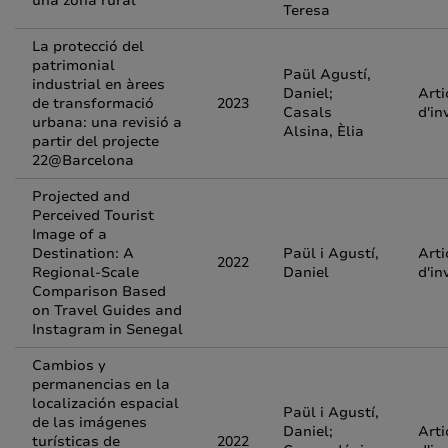
una zona rural
Teresa
La protecció del
patrimonial
Paül Agustí,
industrial en àrees
Daniel;
Arti
de transformació
2023
Casals
d'in
urbana: una revisió a
Alsina, Èlia
partir del projecte
22@Barcelona
Projected and
Perceived Tourist
Image of a
Destination: A
Paül i Agustí,
Arti
2022
Regional-Scale
Daniel
d'in
Comparison Based
on Travel Guides and
Instagram in Senegal
Cambios y
permanencias en la
localización espacial
Paül i Agustí,
de las imágenes
Daniel;
Arti
turísticas de
2022