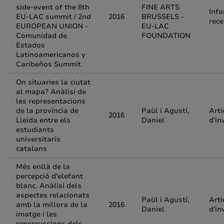
side-event of the 8th
FINE ARTS
Inf
EU-LAC summit / 2nd
2016
BRUSSELS -
rece
EUROPEAN UNION -
EU-LAC
Comunidad de
FOUNDATION
Estados
Latinoamericanos y
Caribeños Summit
On situaries la ciutat
al mapa? Anàlisi de
les representacions
de la província de
Paül i Agustí,
Arti
2016
Lleida entre els
Daniel
d'in
estudiants
universitaris
catalans
Més enllà de la
percepció d'elefant
blanc. Anàlisi dels
aspectes relacionats
Paül i Agustí,
Arti
amb la millora de la
2016
Daniel
d'in
imatge i les
repercussions dels