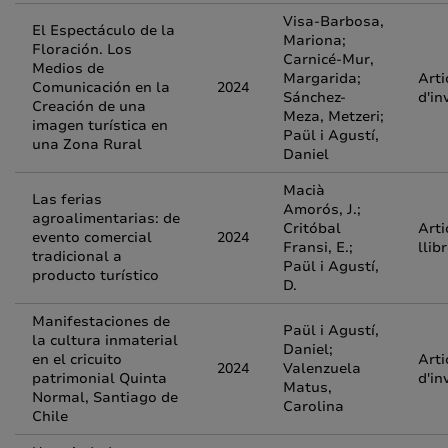
Visa-Barbosa,
El Espectáculo de la
Mariona;
Floración. Los
Carnicé-Mur,
Medios de
Margarida;
Arti
Comunicación en la
2024
Sánchez-
d'in
Creación de una
Meza, Metzeri;
imagen turística en
Paül i Agustí,
una Zona Rural
Daniel
Macià
Las ferias
Amorós, J.;
agroalimentarias: de
Critóbal
Arti
evento comercial
2024
Fransi, E.;
llib
tradicional a
Paül i Agustí,
producto turístico
D.
Manifestaciones de
Paül i Agustí,
la cultura inmaterial
Daniel;
en el cricuito
Arti
2024
Valenzuela
patrimonial Quinta
d'in
Matus,
Normal, Santiago de
Carolina
Chile