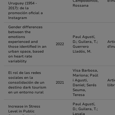
Campodónico,
d'in
Uruguay (1954 -
Rossana
2017): de la
promoción oficial a
Instagram
Gender differences
between the
emotions
Paul Agustí,
experienced and
D.; Guilera, T.;
Arti
2022
those identified in an
Guerrero
d'in
urban space, based
Lladós, M.
on heart rate
variability
Visa Barbosa,
El rol de las redes
Mariona; Paül
sociales en la
i Agusti,
Arti
consolidación de un
2021
Daniel; Serés
llib
destino dark tourism
Seuma,
en un entorno rural
Teresa
Paul Agustí,
Increase in Stress
D.; Guilera, T.;
Level in Public
Lasala