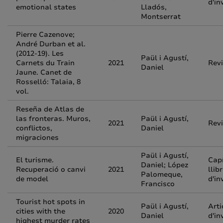
d'in
emotional states
Lladós,
Montserrat
Pierre Cazenove;
André Durban et al.
(2012-19). Les
Paül i Agustí,
Carnets du Train
2021
Rev
Daniel
Jaune. Canet de
Rosselló: Talaia, 8
vol.
Reseña de Atlas de
las fronteras. Muros,
Paül i Agustí,
2021
Rev
conflictos,
Daniel
migraciones
Paül i Agustí,
El turisme.
Capí
Daniel; López
Recuperació o canvi
2021
llib
Palomeque,
de model
d'in
Francisco
Tourist hot spots in
Paül i Agustí,
Arti
cities with the
2020
Daniel
d'in
highest murder rates