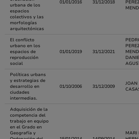
01/01/2016
31/12/2018
PERE
urbana de los
MEND
espacios
colectivos y las
morfologías
arquitectónicas
El conflicto
PEDR
urbano en los
PERE
espacios de
01/01/2019
31/12/2021
MEND
reproducción
DANI
social
AGUS
Políticas urbans
y estrategias de
JOAN
desarrollo en
01/10/2006
31/12/2009
CASA
ciudades
intermedias.
Adquisición de la
competencia del
trabajo en equipo
en el Grado en
Geografía y
MARI 
Ordenación del
15/01/2014
14/09/2014
HERN