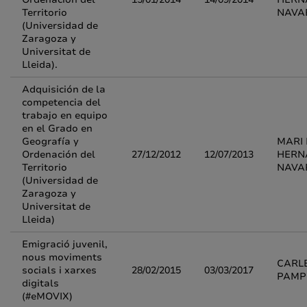
Territorio
NAVA
(Universidad de
Zaragoza y
Universitat de
Lleida).
Adquisición de la
competencia del
trabajo en equipo
en el Grado en
Geografía y
MARI 
Ordenación del
27/12/2012
12/07/2013
HERN
Territorio
NAVA
(Universidad de
Zaragoza y
Universitat de
Lleida)
Emigració juvenil,
nous moviments
CARLE
socials i xarxes
28/02/2015
03/03/2017
PAMP
digitals
(#eMOVIX)