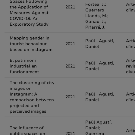
Spaces Following
Fortea, J.;
Arti
the Application of
2021
Guerrero
d'in
Measures Against
Lladós, M.;
COVID-19: An
Ganau, J.;
Exploratory Study
Pifarré, J.
Mapping gender in
Paül i Agustí,
Arti
tourist behaviour
2021
Daniel
d'in
based on instagram
El patrimoni
Arti
Paül i Agustí,
industrial en
2021
revi
Daniel
funcionament
divu
The clustering of city
images on
Instagram: A
Paül i Agustí,
Arti
2021
comparison between
Daniel
d'in
projected and
perceived images.
Paül Agustí,
The influence of
Daniel;
Arti
public spaces on
2021
Guerrero