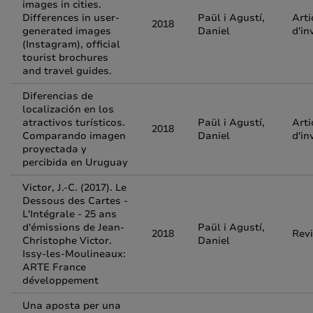
images in cities.
Differences in user-
Paül i Agustí,
Arti
2018
generated images
Daniel
d'in
(Instagram), official
tourist brochures
and travel guides.
Diferencias de
localización en los
atractivos turísticos.
Paül i Agustí,
Arti
2018
Comparando imagen
Daniel
d'in
proyectada y
percibida en Uruguay
Victor, J.-C. (2017). Le
Dessous des Cartes -
L'Intégrale - 25 ans
d'émissions de Jean-
Paül i Agustí,
2018
Rev
Christophe Victor.
Daniel
Issy-les-Moulineaux:
ARTE France
développement
Una aposta per una