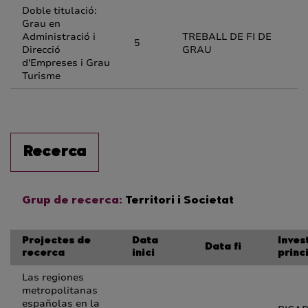
Doble titulació:
Grau en
Administració i
TREBALL DE FI DE
5
Direcció
GRAU
d'Empreses i Grau
Turisme
Recerca
Grup de recerca:
Territori i Societat
Projectes de
Data
Inves
Data fi
recerca
inici
princ
Las regiones
metropolitanas
españolas en la