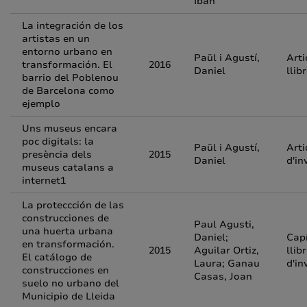
Iban
La integración de los
artistas en un
entorno urbano en
Paül i Agustí,
Arti
transformación. El
2016
Daniel
llib
barrio del Poblenou
de Barcelona como
ejemplo
Uns museus encara
poc digitals: la
Paül i Agustí,
Arti
presència dels
2015
Daniel
d'in
museus catalans a
internet1
La proteccción de las
construcciones de
Paul Agusti,
una huerta urbana
Daniel;
Capí
en transformación.
2015
Aguilar Ortiz,
llib
El catálogo de
Laura; Ganau
d'in
construcciones en
Casas, Joan
suelo no urbano del
Municipio de Lleida