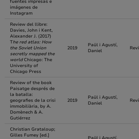
fuentes impresas e
imágenes de
Instagram
Review del llibre:
Davies, John i Kent,
Alexander J. (2017)
T
he red atlas: How
Paül i Agustí,
the Soviet Union
2019
Rev
Daniel
secretly mapped the
world
Chicago: The
University of
Chicago Press
Review of the book
Paisatge després de
la batalla:
Paül i Agustí,
geografies de la crisi
2019
Rev
Daniel
immobiliària, by A.
Domènech & A.
Gutiérrez
Christian Grataloup;
Gilles Fumey [ed.]
Paül i Agustí,