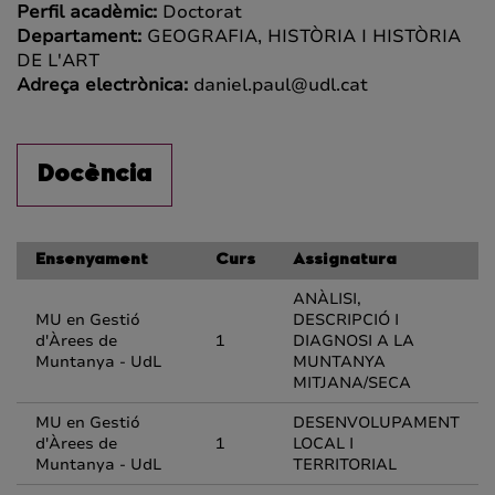
Perfil acadèmic:
Doctorat
Departament:
GEOGRAFIA, HISTÒRIA I HISTÒRIA
DE L'ART
Adreça electrònica:
daniel.paul@udl.cat
Docència
Ensenyament
Curs
Assignatura
ANÀLISI,
MU en Gestió
DESCRIPCIÓ I
d'Àrees de
1
DIAGNOSI A LA
Muntanya - UdL
MUNTANYA
MITJANA/SECA
MU en Gestió
DESENVOLUPAMENT
d'Àrees de
1
LOCAL I
Muntanya - UdL
TERRITORIAL