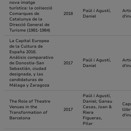
nova imatge
turística: la col·lecció
Paül i Agustí,
Arti
Comarques de
2018
Daniel
d'in
Catalunya de la
Direcció General de
Turisme (1981-1984)
La Capital Europea
de la Cultura de
España 2016.
Análisis comparativo
Paül i Agustí,
Arti
de Donostia-San
2017
Daniel
d'in
Sebastián, ciudad
designada, y las
candidaturas de
Málaga y Zaragoza
Paül i Agustí,
The Role of Theatre
Daniel; Ganau
Capí
Venues in the
Casas, Joan &
2017
llib
Transformation of
Riera
d'in
Barcelona
Figueras,
Pilar