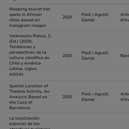
Mapping tourist hot
spots in African
Paül i Agustí,
Arti
2020
cities based on
Daniel
d'in
Instagram images
Valenzuela Matus, C.
(Ed.) (2019).
Tendencias y
perspectivas de la
Paül i Agustí,
2020
Rev
cultura científica en
Daniel
Chile y América
Latina, siglos
XIXXXI.
Spatial Location of
Theatre Activity. An
Paül i Agustí,
Arti
Analysis Based on
2020
Daniel
d'in
the Case of
Barcelona
La localización
espacial de los