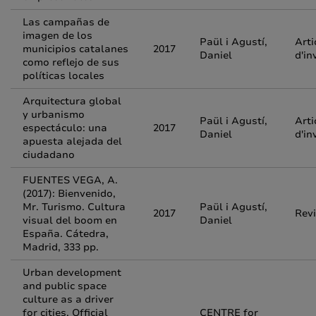
Las campañas de
imagen de los
Paül i Agustí,
Arti
municipios catalanes
2017
Daniel
d'in
como reflejo de sus
políticas locales
Arquitectura global
y urbanismo
Paül i Agustí,
Arti
espectáculo: una
2017
Daniel
d'in
apuesta alejada del
ciudadano
FUENTES VEGA, A.
(2017): Bienvenido,
Mr. Turismo. Cultura
Paül i Agustí,
2017
Rev
visual del boom en
Daniel
España. Cátedra,
Madrid, 333 pp.
Urban development
and public space
culture as a driver
for cities. Official
CENTRE for