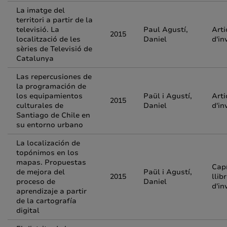
La imatge del
territori a partir de la
televisió. La
Paul Agustí,
Arti
2015
localització de les
Daniel
d'in
sèries de Televisió de
Catalunya
Las repercusiones de
la programación de
los equipamientos
Paül i Agustí,
Arti
2015
culturales de
Daniel
d'in
Santiago de Chile en
su entorno urbano
La localización de
topónimos en los
mapas. Propuestas
Capí
de mejora del
Paül i Agustí,
2015
llib
proceso de
Daniel
d'in
aprendizaje a partir
de la cartografía
digital