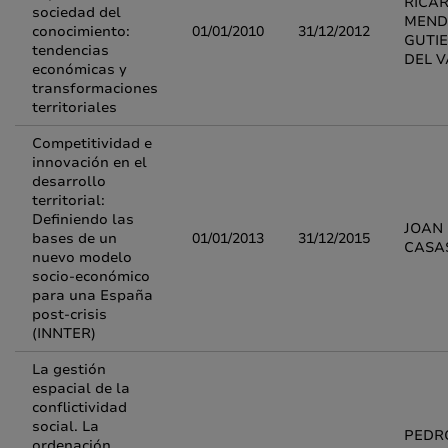
RICA
sociedad del
MEND
conocimiento:
01/01/2010
31/12/2012
GUTI
tendencias
DEL V
económicas y
transformaciones
territoriales
Competitividad e
innovación en el
desarrollo
territorial:
Definiendo las
JOAN
bases de un
01/01/2013
31/12/2015
CASA
nuevo modelo
socio-económico
para una España
post-crisis
(INNTER)
La gestión
espacial de la
conflictividad
social. La
PEDR
ordenación