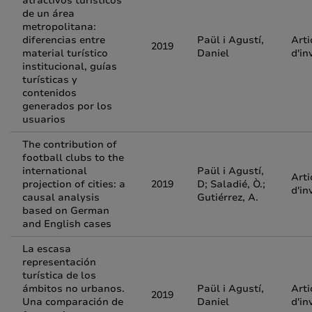
atractivos turísticos
de un área
metropolitana:
diferencias entre
Paül i Agustí,
Arti
2019
material turístico
Daniel
d'in
institucional, guías
turísticas y
contenidos
generados por los
usuarios
The contribution of
football clubs to the
international
Paül i Agustí,
Arti
projection of cities: a
2019
D; Saladié, Ò.;
d'in
causal analysis
Gutiérrez, A.
based on German
and English cases
La escasa
representación
turística de los
ámbitos no urbanos.
Paül i Agustí,
Arti
2019
Una comparación de
Daniel
d'in