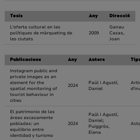
Tesis
Any
Direcció
L'oferta cultural en les
Ganau
polítiques de màrqueting de
2009
Casas,
les ciutats
Joan
Publicacions
Any
Autors
Tip
Instagram public and
private images as an
element for the
Paül i Agustí,
Arti
2024
spatial monitoring of
Daniel
d'in
tourist behaviour in
cities
El patrimonio de las
Paül i Agustí,
áreas escasamente
Daniel;
pobladas: un
2024
Act
Puiggròs,
equilibrio entre
Elena
identidad y turismo