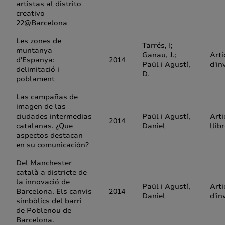
artistas al distrito
creativo
22@Barcelona
Les zones de
Tarrés, I;
muntanya
Ganau, J.;
Arti
d'Espanya:
2014
Paül i Agustí,
d'in
delimitació i
D.
poblament
Las campañas de
imagen de las
ciudades intermedias
Paül i Agustí,
Arti
2014
catalanas. ¿Que
Daniel
llib
aspectos destacan
en su comunicación?
Del Manchester
català a districte de
la innovació de
Paül i Agustí,
Arti
Barcelona. Els canvis
2014
Daniel
d'in
simbòlics del barri
de Poblenou de
Barcelona.