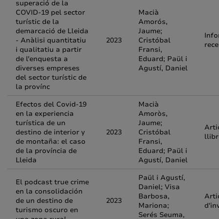
superació de la
COVID-19 pel sector
Macià
turístic de la
Amorós,
demarcació de Lleida
Jaume;
Inf
- Anàlisi quantitatiu
2023
Cristóbal
rece
i qualitatiu a partir
Fransi,
de l'enquesta a
Eduard; Paül i
diverses empreses
Agustí, Daniel
del sector turístic de
la provínc
Efectos del Covid-19
Macià
en la experiencia
Amoròs,
turística de un
Jaume;
Arti
destino de interior y
2023
Cristóbal
llib
de montaña: el caso
Fransi,
de la província de
Eduard; Paül i
Lleida
Agustí, Daniel
Paül i Agustí,
El podcast true crime
Daniel; Visa
en la consolidación
Barbosa,
Arti
de un destino de
2023
Mariona;
d'in
turismo oscuro en
Serés Seuma,