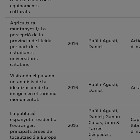
equipaments
culturals
Agricultura,
muntanyes i¿ La
percepció de la
província de Lleida
Paül i Agustí,
Arti
2016
per part dels
Daniel
d'in
estudiants
universitaris
catalans
Visitando el pasado:
un análisis de la
Paül i Agustí,
idealización de la
2016
Act
Daniel
imagen en el turismo
monumental.
Paül i Agustí,
La població
Daniel; Ganau
espanyola resident a
Capí
Casas, Joan &
l'estranger:
2016
llib
Tarrés
principals àrees de
d'in
Céspedes,
localització a Europa