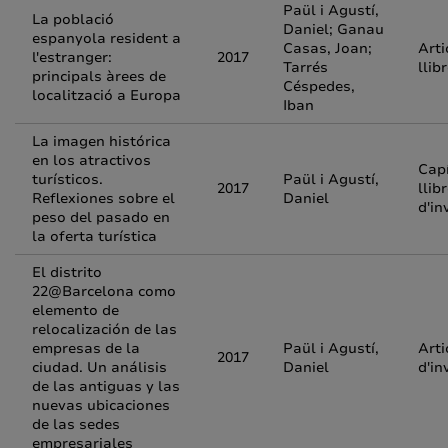
Paül i Agustí,
La població
Daniel; Ganau
espanyola resident a
Casas, Joan;
Arti
l'estranger:
2017
Tarrés
llib
principals àrees de
Céspedes,
localització a Europa
Iban
La imagen histórica
en los atractivos
Capí
turísticos.
Paül i Agustí,
2017
llib
Reflexiones sobre el
Daniel
d'in
peso del pasado en
la oferta turística
El distrito
22@Barcelona como
elemento de
relocalización de las
empresas de la
Paül i Agustí,
Arti
2017
ciudad. Un análisis
Daniel
d'in
de las antiguas y las
nuevas ubicaciones
de las sedes
empresariales