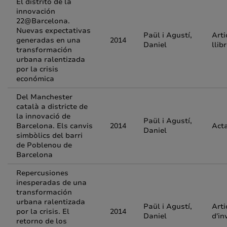
El distrito de la
innovación
22@Barcelona.
Nuevas expectativas
Paül i Agustí,
Arti
generadas en una
2014
Daniel
llib
transformación
urbana ralentizada
por la crisis
económica
Del Manchester
català a districte de
la innovació de
Paül i Agustí,
Barcelona. Els canvis
2014
Act
Daniel
simbòlics del barri
de Poblenou de
Barcelona
Repercusiones
inesperadas de una
transformación
urbana ralentizada
Paül i Agustí,
Arti
por la crisis. El
2014
Daniel
d'in
retorno de los