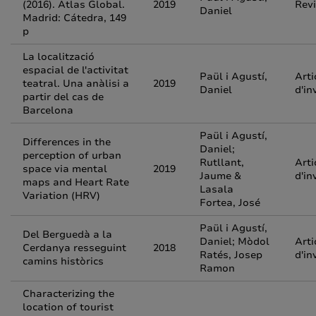
(2016). Atlas Global.
2019
Rev
Daniel
Madrid: Cátedra, 149
p
La localització
espacial de l'activitat
Paül i Agustí,
Arti
teatral. Una anàlisi a
2019
Daniel
d'in
partir del cas de
Barcelona
Paül i Agustí,
Differences in the
Daniel;
perception of urban
Rutllant,
Arti
space via mental
2019
Jaume &
d'in
maps and Heart Rate
Lasala
Variation (HRV)
Fortea, José
Paül i Agustí,
Del Berguedà a la
Daniel; Mòdol
Arti
Cerdanya resseguint
2018
Ratés, Josep
d'in
camins històrics
Ramon
Characterizing the
location of tourist