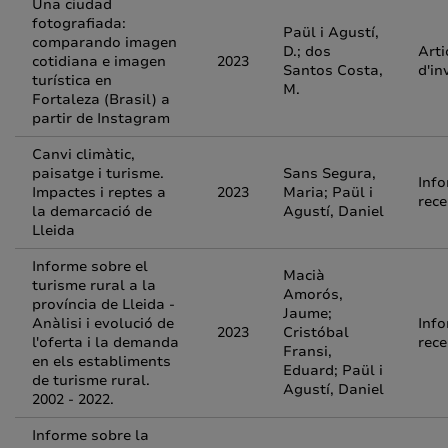
Una ciudad
fotografiada:
Paül i Agustí,
comparando imagen
D.; dos
Arti
cotidiana e imagen
2023
Santos Costa,
d'in
turística en
M.
Fortaleza (Brasil) a
partir de Instagram
Canvi climàtic,
paisatge i turisme.
Sans Segura,
Inf
Impactes i reptes a
2023
Maria; Paül i
rece
la demarcació de
Agustí, Daniel
Lleida
Informe sobre el
Macià
turisme rural a la
Amorós,
província de Lleida -
Jaume;
Anàlisi i evolució de
Inf
2023
Cristóbal
l'oferta i la demanda
rece
Fransi,
en els establiments
Eduard; Paül i
de turisme rural.
Agustí, Daniel
2002 - 2022.
Informe sobre la