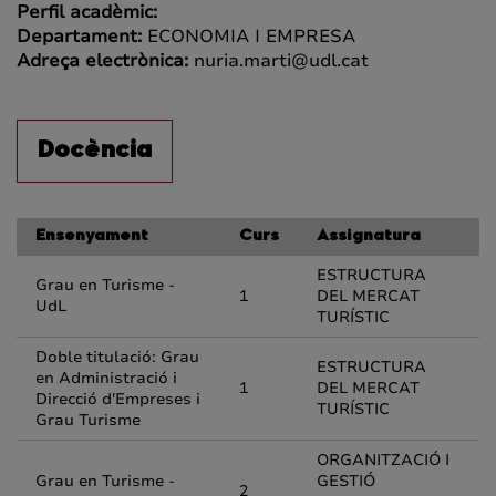
Perfil acadèmic:
Departament:
ECONOMIA I EMPRESA
Adreça electrònica:
nuria.marti@udl.cat
Docència
Ensenyament
Curs
Assignatura
ESTRUCTURA
Grau en Turisme -
1
DEL MERCAT
UdL
TURÍSTIC
Doble titulació: Grau
ESTRUCTURA
en Administració i
1
DEL MERCAT
Direcció d'Empreses i
TURÍSTIC
Grau Turisme
ORGANITZACIÓ I
Grau en Turisme -
GESTIÓ
2