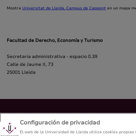
Mostra
Universitat de Lleida. Campus de Cappont
en un mapa m
Facultad de Derecho, Economía y Turismo
Secretaria administrativa - espacio 0.39
Calle de Jaume II, 73
25001 Lleida
Doble titulación: Grado en Geografía y Grado en
Configuración de privacidad
Facultad de Letras - Universitat de Lleida
El web de la Universidad de Lleida utiliza cookies propias