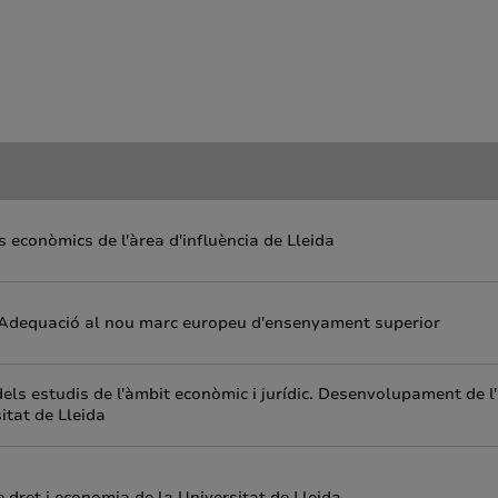
s econòmics de l'àrea d'influència de Lleida
a. Adequació al nou marc europeu d'ensenyament superior
s estudis de l'àmbit econòmic i jurídic. Desenvolupament de l
itat de Lleida
 dret i economia de la Universitat de Lleida