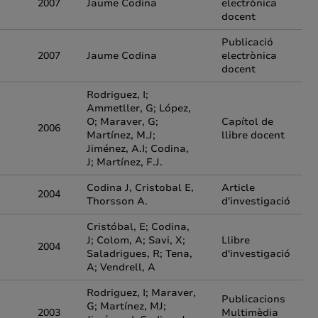
2007
Jaume Codina
electrònica
docent
Publicació
2007
Jaume Codina
electrònica
docent
Rodriguez, I;
Ammetller, G; López,
O; Maraver, G;
Capítol de
2006
Martínez, M.J;
llibre docent
Jiménez, A.I; Codina,
J; Martínez, F.J.
Codina J, Cristobal E,
Article
2004
Thorsson A.
d'investigació
Cristóbal, E; Codina,
J; Colom, A; Savi, X;
Llibre
2004
Saladrigues, R; Tena,
d'investigació
A; Vendrell, A
Rodriguez, I; Maraver,
Publicacions
G; Martínez, MJ;
2003
Multimèdia