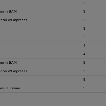
2
ree in BAM
3
recció d'Empreses
3
3
3
4
4
ree in BAM
5
recció d'Empreses
5
5
es i Turisme
5