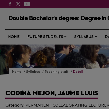
Double Bachelor's degree: Degree in
HOME
FUTURE STUDENTS
SYLLABUS
D
Home
Syllabus
Teaching staff
Detall
CODINA MEJON, JAUME LLUIS
Category:
PERMANENT COLLABORATING LECTURE