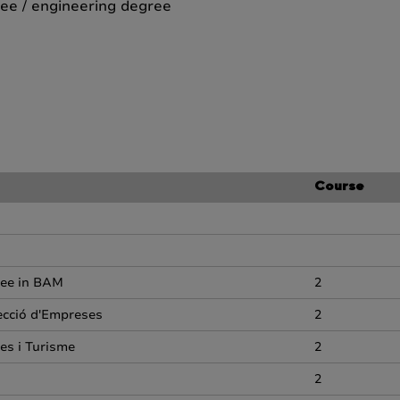
ee / engineering degree
Course
ree in BAM
2
recció d'Empreses
2
es i Turisme
2
2